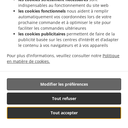
14.6.
Lorsque des données à caractère personnel sont
indispensables au fonctionnement du site web
traitées à des fins de recherche scientifique ou historique
les cookies fonctionnels
nous aident à remplir
ou à des fins statistiques conformément au règlement, la
automatiquement vos coordonnées lors de votre
personne concernée, pour des motifs liés à sa situation
prochaine commande et à optimiser le site pour
particulière, a le droit de s'opposer au traitement des
faciliter les commandes ultérieures
données personnelles le concernant, sauf si le traitement
les cookies publicitaires
permettent de faire de la
est nécessaire à l'accomplissement d'une mission
publicité basée sur les centres d’intérêt et d’adapter
le contenu à vos navigateurs et à vos appareils
effectuée pour des raisons d'intérêt public.
Pour plus d’informations, veuillez consulter notre
Politique
15. Prise de décision individuelle
en matière de cookies.
automatisée, y compris le profilage
15.1.
La personne concernée a le droit de ne pas être
soumise à une décision fondée uniquement sur un
Modifier les préférences
traitement automatisé, y compris le profilage, qui produit
des effets juridiques la concernant ou l'affecte
Tout refuser
significativement de manière similaire.
Tout accepter
15.2.
Le paragraphe 15.1. ne s'applique pas si la
Voir le menu & commander
décision: